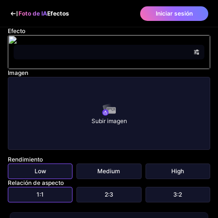
Foto de IA
Efectos
Iniciar sesión
Efecto
Imagen
Subir imagen
Rendimiento
Low
Medium
High
Relación de aspecto
1:1
2:3
3:2