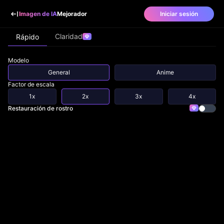
Imagen de IA
Mejorador
Iniciar sesión
Claridad
Rápido
Modelo
General
Anime
Factor de escala
1x
2x
3x
4x
Restauración de rostro