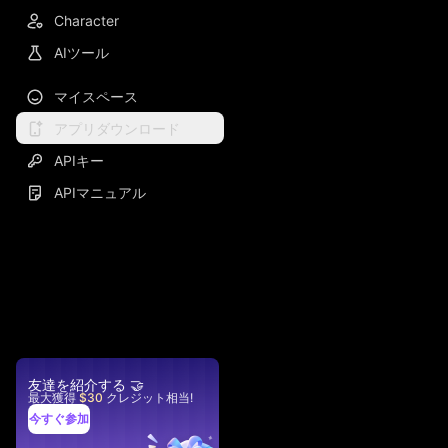
Character
AIツール
マイスペース
アプリダウンロード
APIキー
APIマニュアル
友達を紹介する 🤝
最大獲得
$30
クレジット相当
!
今すぐ参加