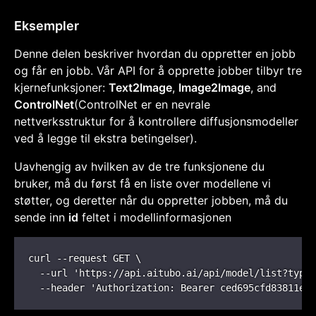
Eksempler
Denne delen beskriver hvordan du oppretter en jobb
og får en jobb. Vår API for å opprette jobber tilbyr tre
kjernefunksjoner:
Text2Image
,
Image2Image
, and
ControlNet
(ControlNet er en nevrale
nettverksstruktur for å kontrollere diffusjonsmodeller
ved å legge til ekstra betingelser).
Uavhengig av hvilken av de tre funksjonene du
bruker, må du først få en liste over modellene vi
støtter, og deretter når du oppretter jobben, må du
sende inn
id
feltet i modellinformasjonen
curl --request GET \
--url 'https://api.aitubo.ai/api/model/list?type=
--header 'Authorization: Bearer ced695cfd83811eda