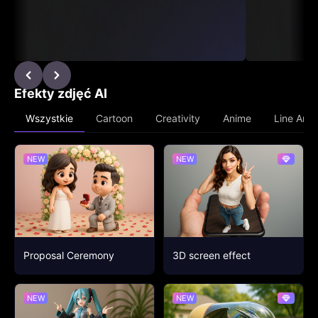
Efekty zdjęć AI
Cartoon
Creativity
Anime
Line Art
Wszystkie
NEW
NEW
Proposal Ceremony
3D screen effect
NEW
NEW