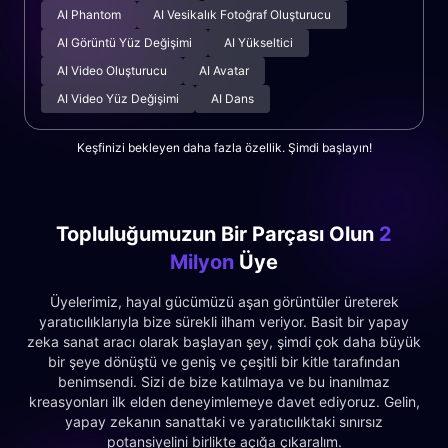
AI Phantom
AI Vesikalık Fotoğraf Oluşturucu
AI Görüntü Yüz Değişimi
AI Yükseltici
AI Video Oluşturucu
AI Avatar
AI Video Yüz Değişimi
AI Dans
Keşfinizi bekleyen daha fazla özellik. Şimdi başlayın!
Topluluğumuzun Bir Parçası Olun
2
Milyon
Üye
Üyelerimiz, hayal gücümüzü aşan görüntüler üreterek
yaratıcılıklarıyla bize sürekli ilham veriyor. Basit bir yapay
zeka sanat aracı olarak başlayan şey, şimdi çok daha büyük
bir şeye dönüştü ve geniş ve çeşitli bir kitle tarafından
benimsendi. Sizi de bize katılmaya ve bu inanılmaz
kreasyonları ilk elden deneyimlemeye davet ediyoruz. Gelin,
yapay zekanın sanattaki ve yaratıcılıktaki sınırsız
potansiyelini birlikte açığa çıkaralım.