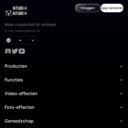
Inloggen
App lanceren
Waar creativiteit AI ontmoet.
E-mail
:
support@aitubo.ai
Producten
Functies
Video-effecten
Foto-effecten
Gereedschap