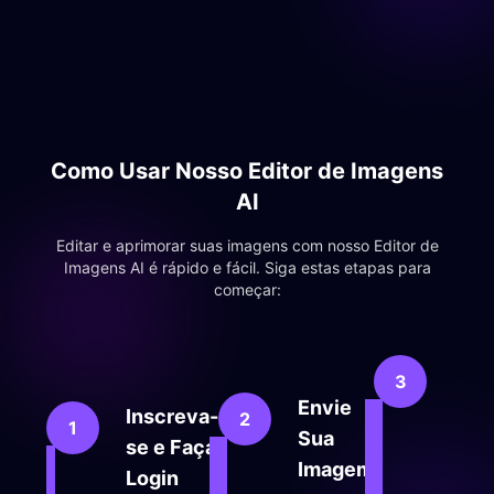
Como Usar Nosso Editor de Imagens
AI
Editar e aprimorar suas imagens com nosso Editor de
Imagens AI é rápido e fácil. Siga estas etapas para
começar:
Edit
3
Apr
Envie
Inscreva-
2
1
Use n
Sua
se e Faça
Gerad
Imagem
Imagen
Login
para