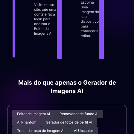
Escolha
redes
Visite nosso
uma
partes
site, crie uma
imagem do
image
conta e faça
seu
expand
login para
dispositivo
estend
acessar o
para
remov
Editor de
começar a
fundo 
Imagens AI.
editar.
isolar
assun
facilid
Mais do que apenas o Gerador de
Imagens AI
Editor de imagem AI
Removedor de fundo AI
AI Phantom
Gerador de fotos de perfil AI
Troca de rosto de imagem AI
AI Upscaler