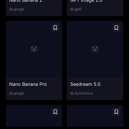
Nano Banana 2
GPT Image 2.0
由
google
由
gpt2
Nano Banana Pro
Seedream 5.0
由
google
由
ByteDance