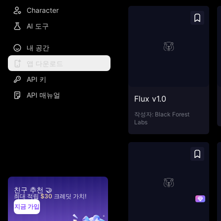
Character
AI 도구
내 공간
앱 다운로드
API 키
API 매뉴얼
Flux v1.0
작성자:
Black Forest
Labs
친구 추천 🤝
최대 적립
$30
크레딧 가치
!
지금 가입