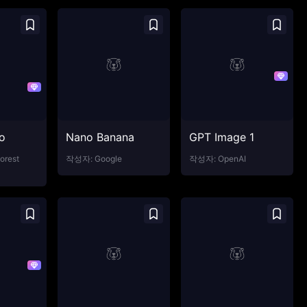
ro
Nano Banana
GPT Image 1
orest
작성자:
Google
작성자:
OpenAI