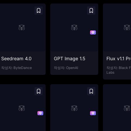
Seedream 4.0
GPT Image 1.5
Flux v1.1 P
작성자:
ByteDance
작성자:
OpenAI
작성자:
Black F
Labs