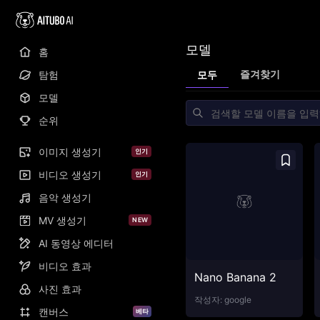
모델
홈
즐겨찾기
탐험
모두
모델
순위
이미지 생성기
인기
비디오 생성기
인기
음악 생성기
MV 생성기
NEW
AI 동영상 에디터
비디오 효과
Nano Banana 2
사진 효과
작성자:
google
캔버스
베타