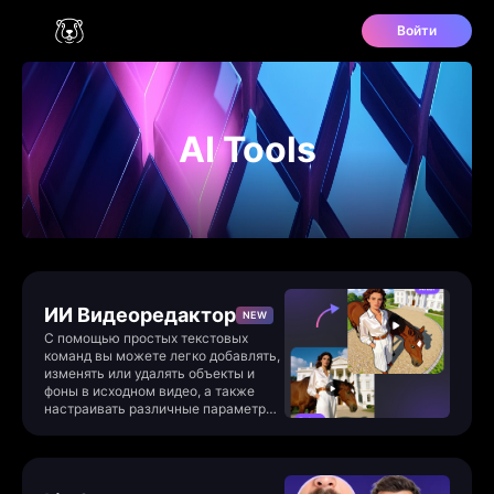
Войти
AI Tools
ИИ Видеоредактор
NEW
С помощью простых текстовых
команд вы можете легко добавлять,
изменять или удалять объекты и
фоны в исходном видео, а также
настраивать различные параметры,
такие как стиль видео, окружение,
цвета, композиция кадра и ракурсы.