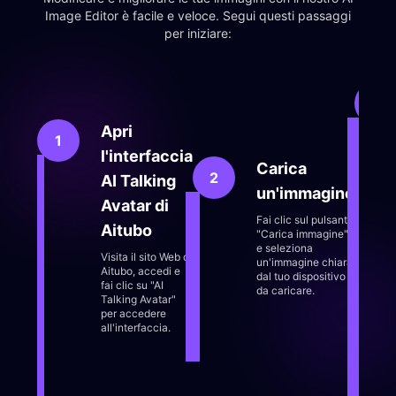
Image Editor è facile e veloce. Segui questi passaggi
per iniziare:
3
Apri
1
l'interfaccia
Carica
2
AI Talking
un'immagine
Avatar di
Fai clic sul pulsante
Aitubo
"Carica immagine"
e seleziona
Visita il sito Web di
un'immagine chiara
Aitubo, accedi e
dal tuo dispositivo
fai clic su "AI
da caricare.
Talking Avatar"
per accedere
all'interfaccia.