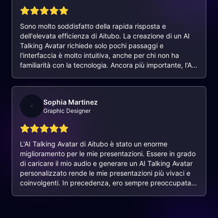
Sono molto soddisfatto della rapida risposta e
dell'elevata efficienza di Aitubo. La creazione di un AI
Talking Avatar richiede solo pochi passaggi e
l'interfaccia è molto intuitiva, anche per chi non ha
familiarità con la tecnologia. Ancora più importante, l'AI
Talking Avatar finale è sbalorditivo e ha superato di
gran lunga le mie aspettative. Ho intenzione di utilizzare
questi AI Talking Avatar nelle mie presentazioni
Sophia Martinez
aziendali e credo che lasceranno una profonda
Graphic Designer
impressione sui miei clienti.
L'AI Talking Avatar di Aitubo è stato un enorme
miglioramento per le mie presentazioni. Essere in grado
di caricare il mio audio e generare un AI Talking Avatar
personalizzato rende le mie presentazioni più vivaci e
coinvolgenti. In precedenza, ero sempre preoccupata
che le mie presentazioni sembrassero noiose, ma con
questi AI Talking Avatar, le mie presentazioni sono
diventate molto più attraenti e il feedback del pubblico