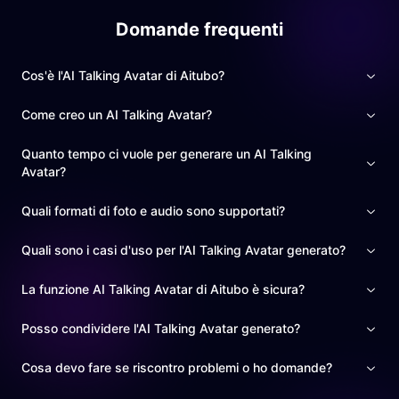
è stato molto positivo. Continuerò a utilizzare l'AI
Talking Avatar di Aitubo e li consiglio vivamente ad altri
Domande frequenti
che hanno bisogno di fare presentazioni.
Cos'è l'AI Talking Avatar di Aitubo?
Come creo un AI Talking Avatar?
Quanto tempo ci vuole per generare un AI Talking
Avatar?
Quali formati di foto e audio sono supportati?
Quali sono i casi d'uso per l'AI Talking Avatar generato?
La funzione AI Talking Avatar di Aitubo è sicura?
Posso condividere l'AI Talking Avatar generato?
Cosa devo fare se riscontro problemi o ho domande?