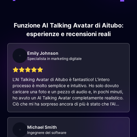
Funzione AI Talking Avatar di Aitubo:
esperienze e recensioni reali
Emily Johnson
Specialista in marketing digitale
L'AI Talking Avatar di Aitubo è fantastico! L'intero
processo è molto semplice e intuitivo. Ho solo dovuto
caricare una foto e un pezzo di audio e, in pochi minuti,
ho avuto un AI Talking Avatar completamente realistico.
Ciò che mi ha sorpreso ancora di più è stato che l'AI
Talking Avatar generato non solo mi assomigliava, ma
aveva anche una voce molto naturale. Questo
strumento è stata una scoperta rivoluzionaria per me e
Michael Smith
ho già consigliato l'AI Talking Avatar di Aitubo a molti
Ingegnere del software
amici, che lo trovano anche molto utile.