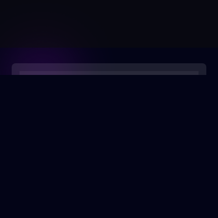
0:00
/
0:05
A little girl poses and smiles at the camera with
her house on fire in the background and
multiple firefighters outside holding hoses
attached to their trucks. This photo is in the