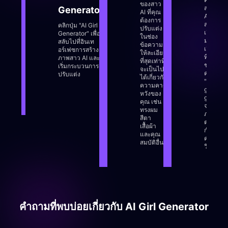
ของสาว
สร้าง
Generator
AI ที่คุณ
Aitubo มี
ต้องการ
สไตล์ให้
คลิกปุ่ม "AI Girl
ปรับแต่ง
เลือก
Generator" เพื่อ
ในช่อง
มากมาย
สลับไปที่อินเท
ข้อความ
เลือกสไต
อร์เฟซการสร้าง
ให้ละเอียด
ที่คุณชื่น
ภาพสาว AI และ
ที่สุดเท่าที่
ชอบแล้ว
เริ่มกระบวนการ
จะเป็นไป
คลิกปุ่ม
ปรับแต่ง
ได้เกี่ยวกับ
"สร้าง" A
ความคาด
girl
หวังของ
generat
คุณ เช่น
จะสร้าง
ทรงผม
ภาพที่ตร
สีตา
ตามข้อ
เสื้อผ้า
กำหนดข
และคุณ
คุณในไม่ก
สมบัติอื่นๆ
วินาที
คำถามที่พบบ่อยเกี่ยวกับ AI Girl Generator