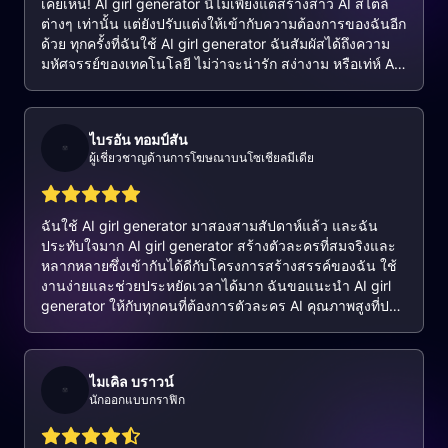
เคยเห็น! AI girl generator นี้ไม่เพียงแต่สร้างสาว AI สไตล์
ต่างๆ เท่านั้น แต่ยังปรับแต่งให้เข้ากับความต้องการของฉันอีก
ด้วย ทุกครั้งที่ฉันใช้ AI girl generator ฉันสัมผัสได้ถึงความ
มหัศจรรย์ของเทคโนโลยี ไม่ว่าจะน่ารัก สง่างาม หรือเท่ห์ AI
girl generator ก็ส่งมอบได้อย่างสมบูรณ์แบบเสมอ ฉันแนะนำ
AI girl generator นี้ให้กับเพื่อนๆ ทุกคนแล้ว มันเปลี่ยนวิธีการ
สร้างสรรค์ของฉันไปอย่างแท้จริง AI girl generator เป็นสิ่งที่
ไบรอัน ทอมป์สัน
ต้องมีสำหรับผู้ที่ชื่นชอบความคิดสร้างสรรค์ทุกคน!
ผู้เชี่ยวชาญด้านการโฆษณาบนโซเชียลมีเดีย
ฉันใช้ AI girl generator มาสองสามสัปดาห์แล้ว และฉัน
ประทับใจมาก AI girl generator สร้างตัวละครที่สมจริงและ
หลากหลายซึ่งเข้ากันได้ดีกับโครงการสร้างสรรค์ของฉัน ใช้
งานง่ายและช่วยประหยัดเวลาได้มาก ฉันขอแนะนำ AI girl
generator ให้กับทุกคนที่ต้องการตัวละคร AI คุณภาพสูงที่ปรับ
แต่งได้
ไมเคิล บราวน์
นักออกแบบกราฟิก