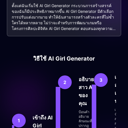
ตั้งแต่ฉันเริ่มใช้ AI Girl Generator กระบวนการสร้างสรรค์
ของฉันก็มีประสิทธิภาพมากขึ้น AI Girl Generator มีตัวเลือก
การปรับแต่งมากมาย ทำให้ฉันสามารถสร้างตัวละครที่ไม่ซ้ำ
ใครได้หลากหลาย ไม่ว่าจะสำหรับการพัฒนาเกมหรือ
โครงการศิลปะดิจิทัล AI Girl Generator ตอบสนองทุกความ
ต้องการของฉัน สิ่งที่ทำให้ฉันประทับใจที่สุดคือตัวละครที่
สร้างโดย AI Girl Generator นั้นสมจริงอย่างเหลือเชื่อและ
เกือบจะไร้ที่ติ ฉันขอแนะนำ AI Girl Generator ให้กับผู้สร้าง
ทุกคนที่ต้องการตัวละคร AI คุณภาพสูง
วิธีใช้ AI Girl Generator
เลือก
อธิบาย
3
2
สไตล์
สาว AI
และ
ของ
ปริม
คุณ
เลือก
ป้อนคำ
จำนวนแ
อธิบาย
เข้าถึง AI
สไตล์ขอ
1
ลักษณะที่
สาว AI ที่
Girl
ปรากฏ
คุณต้อง