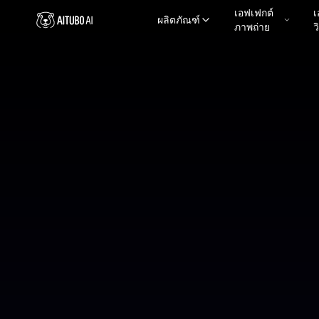
เอฟเฟกต์
เ
ผลิตภัณฑ์
ภาพถ่าย
ว