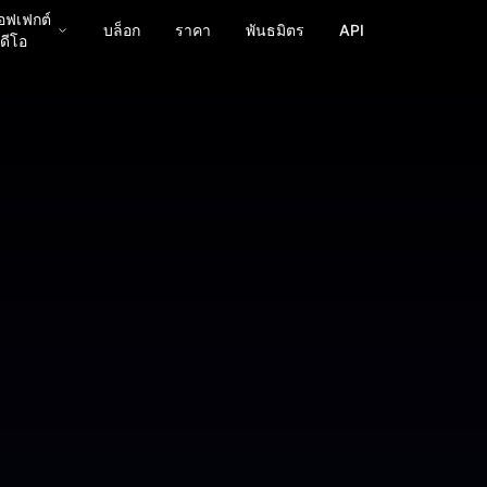
อฟเฟกต์
บล็อก
ราคา
พันธมิตร
API
ิดีโอ