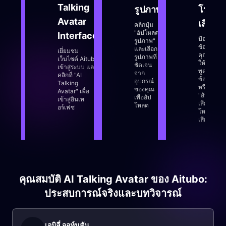
Talking
รูปภาพ
โหลด
Avatar
เสียง
คลิกปุ่ม
"อัปโหลด
Interface
ป้อน
รูปภาพ"
ข้อความที่
และเลือก
เยี่ยมชม
คุณต้องกา
รูปภาพที่
เว็บไซต์ Aitubo
ให้อวาตาร
ชัดเจน
เข้าสู่ระบบ และ
พูดในช่อง
จาก
คลิกที่ "AI
ข้อความ
อุปกรณ์
Talking
หรือคลิกปุ่
ของคุณ
Avatar" เพื่อ
"อัปโหลด
เพื่ออัป
เข้าสู่อินเท
เสียง" เพื่อ
โหลด
อร์เฟซ
โหลดไฟล์
เสียง
คุณสมบัติ AI Talking Avatar ของ Aitubo:
ประสบการณ์จริงและบทวิจารณ์
เอมิลี่ จอห์นสัน