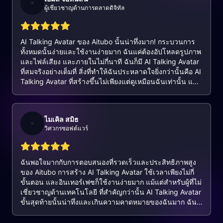
ผู้เชี่ยวชาญด้านการตลาดดิจิทัล
AI Talking Avatar ของ Aitubo นั้นน่าทึ่งมาก! กระบวนการ
ทั้งหมดนั้นง่ายและใช้งานง่ายมาก ฉันแค่ต้องอัปโหลดรูปภาพ
และไฟล์เสียง และภายในไม่กี่นาที ฉันก็มี AI Talking Avatar
ที่สมจริงอย่างเต็มที่ สิ่งที่ทำให้ฉันประหลาดใจยิ่งกว่านั้นคือ AI
Talking Avatar ที่สร้างขึ้นไม่เพียงแต่ดูเหมือนฉันเท่านั้น แต่
ยังมีเสียงที่เป็นธรรมชาติมากอีกด้วย เครื่องมือนี้เป็นสิ่งที่ค้น
พบครั้งปฏิวัติสำหรับฉัน และฉันได้แนะนำ AI Talking Avatar
ของ Aitubo ให้กับเพื่อนหลายคนแล้ว ซึ่งพบว่ามันมีประโยชน์
ไมเคิล สมิธ
มากเช่นกัน
วิศวกรซอฟต์แวร์
ฉันพอใจมากกับการตอบสนองที่รวดเร็วและประสิทธิภาพสูง
ของ Aitubo การสร้าง AI Talking Avatar ใช้เวลาเพียงไม่กี่
ขั้นตอน และอินเทอร์เฟซก็ใช้งานง่ายมาก แม้แต่สำหรับผู้ที่ไม่
เชี่ยวชาญด้านเทคโนโลยี ที่สำคัญกว่านั้น AI Talking Avatar
ขั้นสุดท้ายนั้นน่าทึ่งและเกินความคาดหมายของฉันมาก ฉัน
วางแผนที่จะใช้ AI Talking Avatar เหล่านี้ในการนำเสนอทาง
ธุรกิจของฉัน และฉันเชื่อว่าพวกเขาจะสร้างความประทับใจ