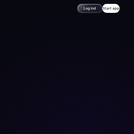
Log ind
Start app