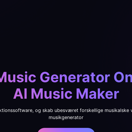
Music Generator Onl
AI Music Maker
ktionssoftware, og skab ubesværet forskellige musikalske 
musikgenerator