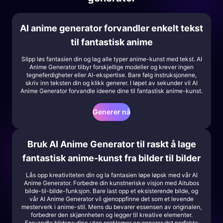
AI anime generator forvandler enkelt tekst
til fantastisk anime
Slipp løs fantasien din og lag alle typer anime-kunst med tekst. AI
Anime Generator tilbyr forskjellige modeller og krever ingen
tegneferdigheter eller AI-ekspertise. Bare følg instruksjonene,
skriv inn teksten din og klikk generer. I løpet av sekunder vil AI
Anime Generator forvandle ideene dine til fantastisk anime-kunst.
Generer nå
Bruk AI Anime Generator til raskt å lage
fantastisk anime-kunst fra bilder til bilder
Lås opp kreativiteten din og la fantasien løpe løpsk med vår AI
Anime Generator. Forbedre din kunstneriske visjon med Aitubos
bilde-til-bilde-funksjon. Bare last opp et eksisterende bilde, og
vår AI Anime Generator vil gjenoppfinne det som et levende
mesterverk i anime-stil. Mens du bevarer essensen av originalen,
forbedrer den skjønnheten og legger til kreative elementer.
Forvandle bildene dine uten problemer og generer det perfekte