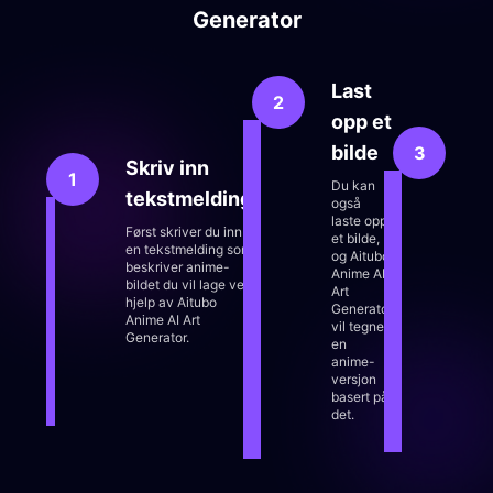
jeg kan ikke anbefale det nok!
Generator
Last
2
opp et
V
bilde
3
Skriv inn
ku
1
Du kan
tekstmelding
også
Vel
laste opp
for
Først skriver du inn
et bilde,
stil
en tekstmelding som
og Aitubo
for
beskriver anime-
Anime AI
an
bildet du vil lage ved
Art
kun
hjelp av Aitubo
Generator
som
Anime AI Art
vil tegne
Ait
Generator.
en
AI 
anime-
Gen
versjon
basert på
det.