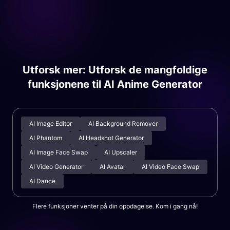
Utforsk mer: Utforsk de mangfoldige
funksjonene til AI Anime Generator
AI Image Editor
AI Background Remover
AI Phantom
AI Headshot Generator
AI Image Face Swap
AI Upscaler
AI Video Generator
AI Avatar
AI Video Face Swap
AI Dance
Flere funksjoner venter på din oppdagelse. Kom i gang nå!