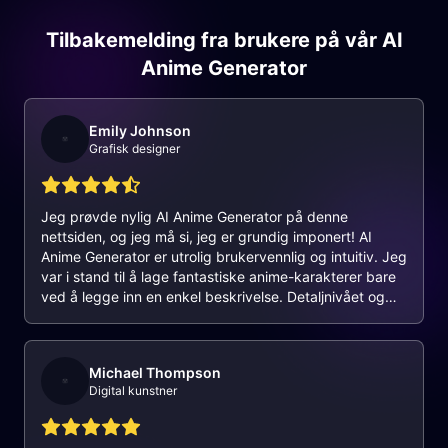
Tilbakemelding fra brukere på vår AI
Anime Generator
Emily Johnson
Grafisk designer
Jeg prøvde nylig AI Anime Generator på denne
nettsiden, og jeg må si, jeg er grundig imponert! AI
Anime Generator er utrolig brukervennlig og intuitiv. Jeg
var i stand til å lage fantastiske anime-karakterer bare
ved å legge inn en enkel beskrivelse. Detaljnivået og
tilpasningsalternativene som er tilgjengelige i AI Anime
Generator er rett og slett fantastiske. Enten du er en
erfaren kunstner eller en komplett nybegynner, er dette
Michael Thompson
verktøyet perfekt for å bringe anime-visjonene dine til
Digital kunstner
live. Anbefales på det sterkeste!