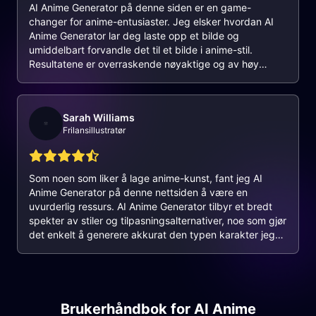
AI Anime Generator på denne siden er en game-
changer for anime-entusiaster. Jeg elsker hvordan AI
Anime Generator lar deg laste opp et bilde og
umiddelbart forvandle det til et bilde i anime-stil.
Resultatene er overraskende nøyaktige og av høy
kvalitet. I tillegg gjør muligheten til å finjustere de
genererte bildene med flere parametere det enda mer
allsidig. Denne AI Anime Generator har raskt blitt et av
Sarah Williams
mine favorittverktøy for å lage unike og personlige
Frilansillustratør
anime-karakterer. Kudos til utviklerne for en så
innovativ funksjon!
Som noen som liker å lage anime-kunst, fant jeg AI
Anime Generator på denne nettsiden å være en
uvurderlig ressurs. AI Anime Generator tilbyr et bredt
spekter av stiler og tilpasningsalternativer, noe som gjør
det enkelt å generere akkurat den typen karakter jeg
ser for meg. Prosessen er grei, og resultatene er
konsekvent imponerende. Jeg har prøvd flere AI-
verktøy før, men denne AI Anime Generator skiller seg
ut for sin nøyaktighet og brukervennlighet. Det er et
fantastisk tillegg til enhver kunstners verktøykasse, og
Brukerhåndbok for AI Anime