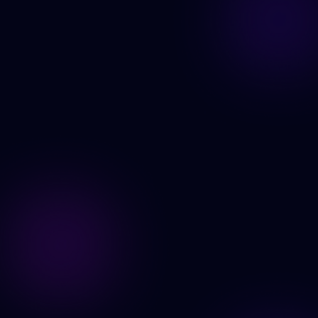
Prøv Face Swap nå