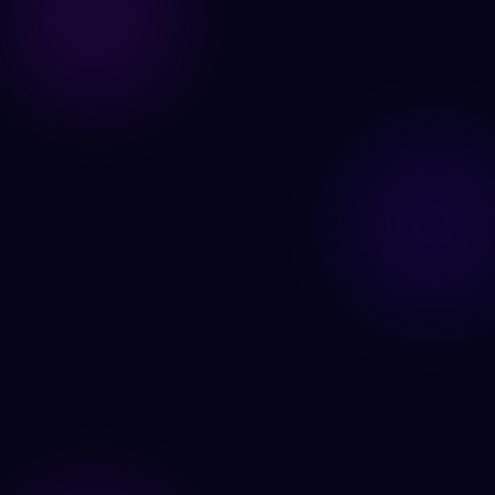
Prøv Face Swap nå