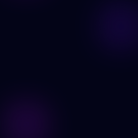
Prøv Face Swap nå