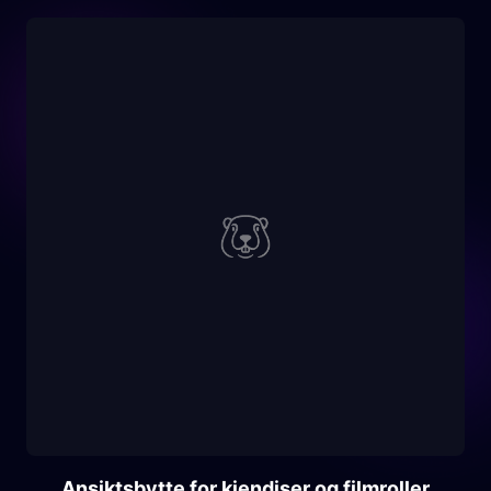
Ansiktsbytte for kjendiser og filmroller