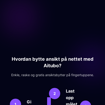
Hvordan bytte ansikt på nettet med
Aitubo?
Enkle, raske og gratis ansiktsbytter på fingertuppene.
Last
2
opp
Gi
Gen
målet
1