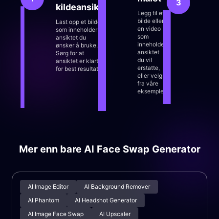
3
kildeansikt
ans
Legg til et
bilde eller
Last opp et bilde
Klikk 
en video
som inneholder
automa
som
ansiktet du
ansikt
inneholder
ønsker å bruke.
intell
ansiktet
Sørg for at
ansikt
du vil
ansiktet er klart
realist
erstatte,
for best resultat.
eller velg
fra våre
eksempler.
Mer enn bare AI Face Swap Generator
AI Image Editor
AI Background Remover
AI Phantom
AI Headshot Generator
AI Image Face Swap
AI Upscaler