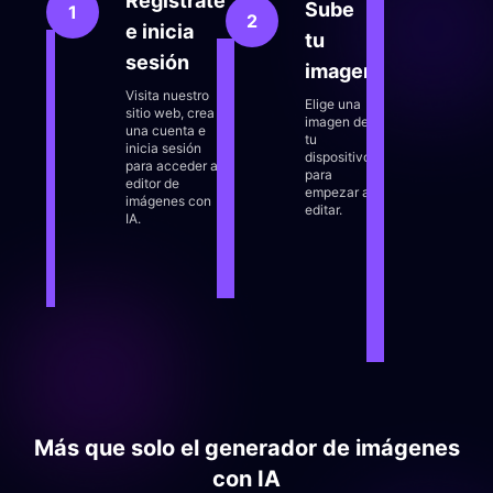
Regístrate
gener
Sube
1
2
de
e inicia
imáge
tu
con IA
sesión
imagen
para
redibu
Visita nuestro
Elige una
partes
sitio web, crea
imagen de
tu ima
una cuenta e
tu
outpai
inicia sesión
dispositivo
para
para acceder al
para
expand
editor de
empezar a
o
imágenes con
editar.
extend
IA.
o elim
el fon
para a
sujeto
con
facili
Más que solo el generador de imágenes
con IA