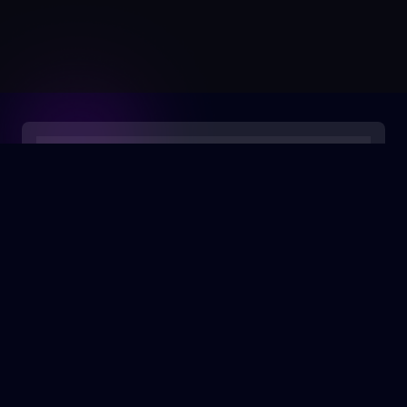
0:00
/
0:05
rough sea surface.